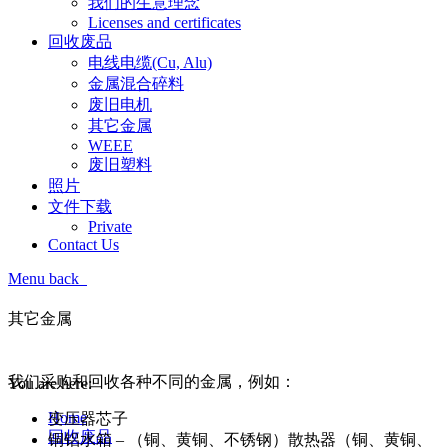
我们的生意理念
Licenses and certificates
回收废品
电线电缆(Cu, Alu)
金属混合碎料
废旧电机
其它金属
WEEE
废旧塑料
照片
文件下载
Private
Contact Us
Menu
back
其它金属
其它金属
我们采购和回收各种不同的金属，例如：
You are here:
Home
变压器芯子
回收废品
铜铝水箱 – （铜、黄铜、不锈钢）散热器（铜、黄铜、