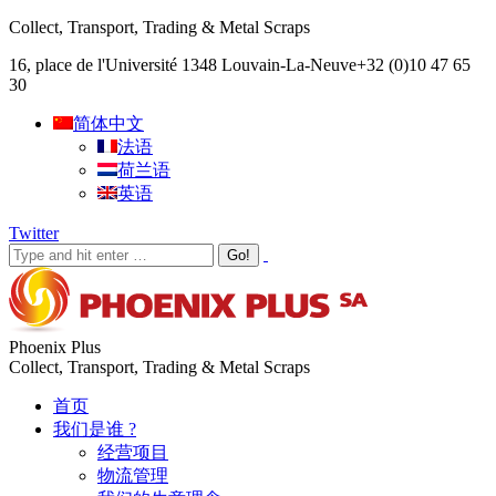
Collect, Transport, Trading & Metal Scraps
16, place de l'Université 1348 Louvain-La-Neuve
+32 (0)10 47 65
30
简体中文
法语
荷兰语
英语
Twitter
Phoenix Plus
Collect, Transport, Trading & Metal Scraps
首页
我们是谁 ?
经营项目
物流管理