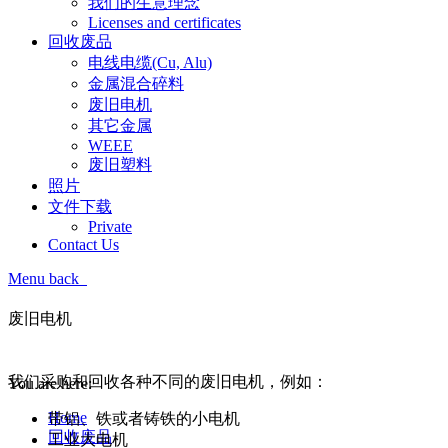
我们的生意理念
Licenses and certificates
回收废品
电线电缆(Cu, Alu)
金属混合碎料
废旧电机
其它金属
WEEE
废旧塑料
照片
文件下载
Private
Contact Us
Menu
back
废旧电机
废旧电机
我们采购和回收各种不同的废旧电机，例如：
You are here:
Home
带铝、铁或者铸铁的小电机
回收废品
工业大电机