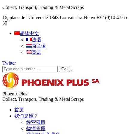
Collect, Transport, Trading & Metal Scraps
16, place de l'Université 1348 Louvain-La-Neuve
+32 (0)10 47 65
30
简体中文
法语
荷兰语
英语
Twitter
Phoenix Plus
Collect, Transport, Trading & Metal Scraps
首页
我们是谁 ?
经营项目
物流管理