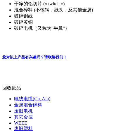
金属混合碎料
干净的铝切片 (« twitch »)
混合碎料 (不锈钢，线头，及其他金属)
破碎铜线
破碎黄铜
破碎电机（又称为“牛粪”）
您对以上产品有兴趣吗？请联络我们！
回收废品
电线电缆(Cu, Alu)
金属混合碎料
废旧电机
其它金属
WEEE
废旧塑料