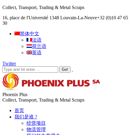
Collect, Transport, Trading & Metal Scraps
16, place de l'Université 1348 Louvain-La-Neuve
+32 (0)10 47 65
30
简体中文
法语
荷兰语
英语
Twitter
Phoenix Plus
Collect, Transport, Trading & Metal Scraps
首页
我们是谁 ?
经营项目
物流管理