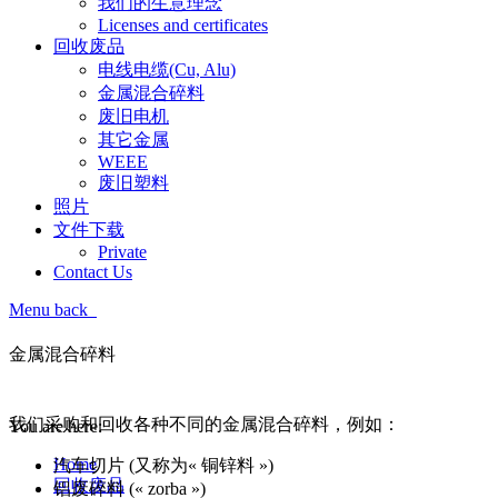
我们的生意理念
Licenses and certificates
回收废品
电线电缆(Cu, Alu)
金属混合碎料
废旧电机
其它金属
WEEE
废旧塑料
照片
文件下载
Private
Contact Us
Menu
back
金属混合碎料
金属混合碎料
我们采购和回收各种不同的金属混合碎料，例如：
You are here:
Home
汽车切片 (又称为« 铜锌料 »)
回收废品
铝废碎料 (« zorba »)