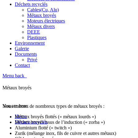
Déchets recyclés
Cables(Cu, Alu)
Métaux broyés
Moteurs électriques
Métaux divers
DEEE
Plastiques
Environnement
Galerie
Documents
Privé
Contact
Menu
back
Métaux broyés
Métaux broyés
You are here:
Nous traitons de nombreux types de métaux broyés :
Home
Métaux broyés flottés (« métaux lourds »)
Déchets recyclés
Métaux broyés issus de l’induction (« zorba »)
Métaux broyés
Aluminium flotté (« twitch »)
Zurik (mélange inox, fils de cuivre et autres métaux)