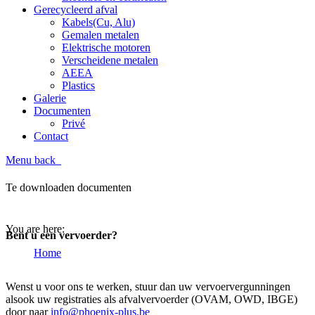
Gerecycleerd afval
Kabels(Cu, Alu)
Gemalen metalen
Elektrische motoren
Verscheidene metalen
AEEA
Plastics
Galerie
Documenten
Privé
Contact
Menu
back
Documenten
Te downloaden documenten
You are here:
Bent u een vervoerder?
Home
Documenten
Wenst u voor ons te werken, stuur dan uw vervoervergunningen
alsook uw registraties als afvalvervoerder (OVAM, OWD, IBGE)
door naar
info@phoenix-plus.be