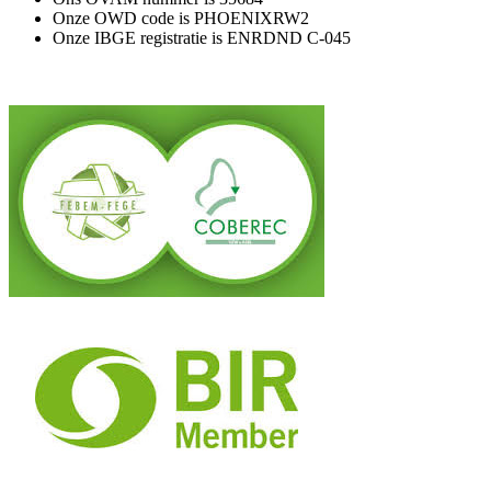
Onze OWD code is PHOENIXRW2
Onze IBGE registratie is ENRDND C-045