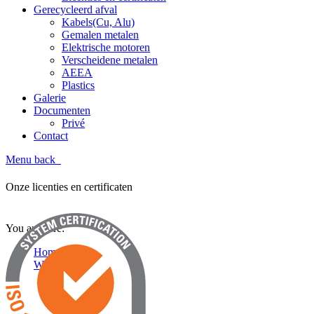
Gerecycleerd afval
Kabels(Cu, Alu)
Gemalen metalen
Elektrische motoren
Verscheidene metalen
AEEA
Plastics
Galerie
Documenten
Privé
Contact
Menu
back
Licenties en certificaten
Onze licenties en certificaten
You are here:
Home
Wie zijn wij ?
Licenties en certificaten