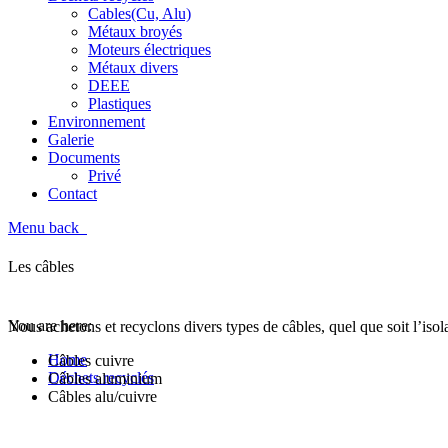
Cables(Cu, Alu)
Métaux broyés
Moteurs électriques
Métaux divers
DEEE
Plastiques
Environnement
Galerie
Documents
Privé
Contact
Menu
back
Cables(Cu, Alu)
Les câbles
You are here:
Nous achetons et recyclons divers types de câbles, quel que soit l’isol
Home
Câbles cuivre
Déchets recyclés
Câbles aluminium
Cables(Cu, Alu)
Câbles alu/cuivre