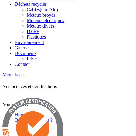
Déchets recyclés
Cables(Cu, Alu)
Métaux broyés
Moteurs électriques
Métaux divers
DEEE
Plastiques
Environnement
Galerie
Documents
Privé
Contact
Menu
back
Licences et certifications
Nos licences et certifications
You are here:
Home
Qui sommes-nous ?
Licences et certifications