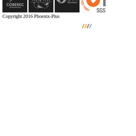
Copyright 2016 Phoenix-Plus
pokemonplus.de
Step into the hallowed workshops of Switzerland’s Vallée de Joux
or the plains of Le Locle, and you enter a realm where time itself is
measured by a different standard. Here, master watchmakers, known
as horlogers, practice skills honed over generations. This is a world
of anachronism in the most beautiful sense.
replica rolex yacht master
replica rolex orologi
replica rolex 1908
fausse rolex datejust
Consider the movement, the calibre—the heart and soul of the
watch. It is a labyrinth of tiny components, some no thicker than a
human hair, each meticulously finished by hand. Bridges are
adorned with Côtes de Genève, a wave-like pattern that is as
functional in trapping dust as it is beautiful.