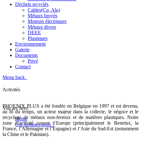
Déchets recyclés
Cables(Cu, Alu)
Métaux broyés
Moteurs électriques
Métaux divers
DEEE
Plastiques
Environnement
Galerie
Documents
Privé
Contact
Menu
back
Activités
Activités
PHOENIX PLUS a été fondée en Belgique en 1997 et est devenu,
You are here:
au fil du temps, un acteur majeur dans la collecte, le négoce et le
recyclage de métaux non-ferreux et de matières plastiques. Notre
Home
zone d’activité couvre l’Europe (principalement le Benelux, la
Qui sommes-nous ?
France, l’Allemagne et l’Espagne) et l’Asie du Sud-Est (notamment
Activités
la Chine et le Pakistan).